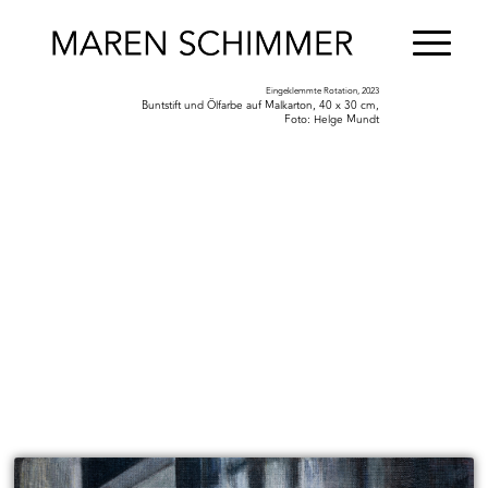
Eingeklemmte Rotation, 2023
Buntstift und Ölfarbe auf Malkarton, 40 x 30 cm,
Foto: Helge Mundt