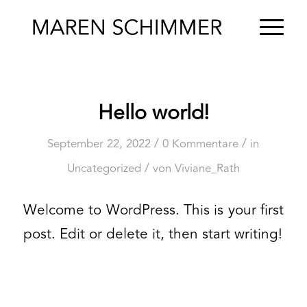
Hello world!
/
/
September 22, 2022
0 Kommentare
in
/
Uncategorized
von
Viviane_Rath
Welcome to WordPress. This is your first
post. Edit or delete it, then start writing!